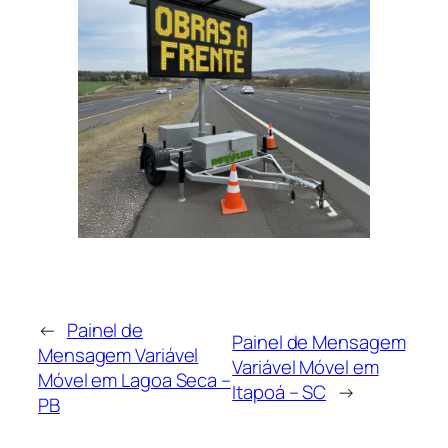
←
Painel de
Painel de Mensagem
Mensagem Variável
Variável Móvel em
Móvel em Lagoa Seca –
Itapoá – SC
→
PB