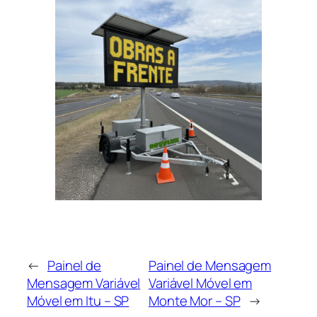
←
Painel de
Painel de Mensagem
Mensagem Variável
Variável Móvel em
Móvel em Itu – SP
Monte Mor – SP
→