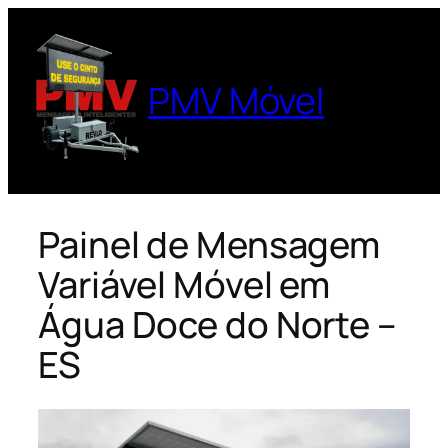
Pular
para
o
PMV Móvel
conteúdo
Painel de Mensagem
Variável Móvel em
Água Doce do Norte –
ES