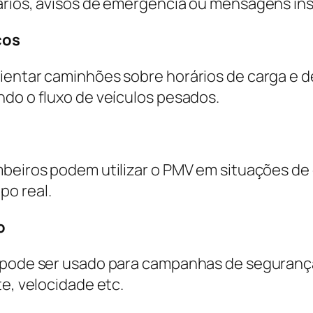
ários, avisos de emergência ou mensagens ins
cos
entar caminhões sobre horários de carga e des
ndo o fluxo de veículos pesados.
mbeiros podem utilizar o PMV em situações d
po real.
o
V pode ser usado para campanhas de segurança
te, velocidade etc.