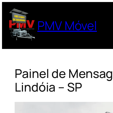
Pular
para
o
PMV Móvel
conteúdo
Painel de Mensag
Lindóia – SP