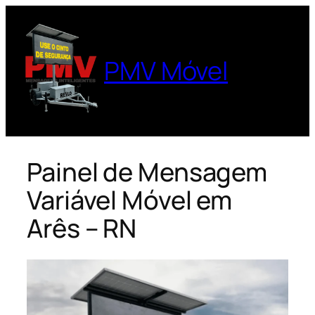
Pular
para
o
PMV Móvel
conteúdo
Painel de Mensagem
Variável Móvel em
Arês – RN