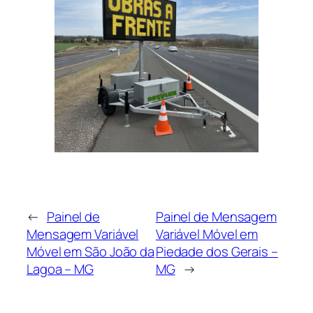
←
Painel de
Painel de Mensagem
Mensagem Variável
Variável Móvel em
Móvel em São João da
Piedade dos Gerais –
Lagoa – MG
MG
→