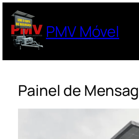
Pular
para
o
PMV Móvel
conteúdo
Painel de Mensag