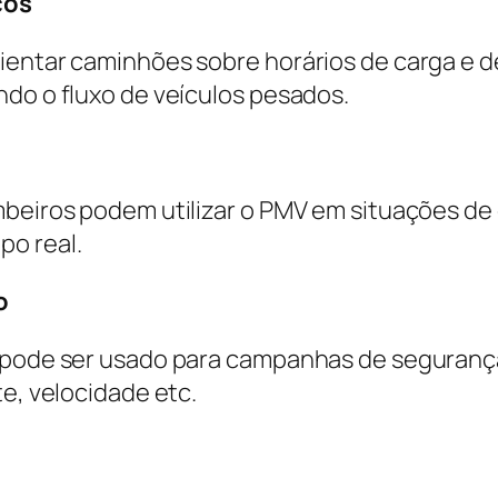
cos
entar caminhões sobre horários de carga e des
ndo o fluxo de veículos pesados.
mbeiros podem utilizar o PMV em situações d
po real.
o
V pode ser usado para campanhas de segurança
te, velocidade etc.