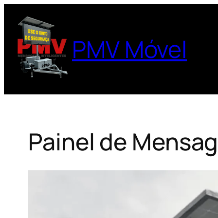
Pular
para
o
PMV Móvel
conteúdo
Painel de Mensag