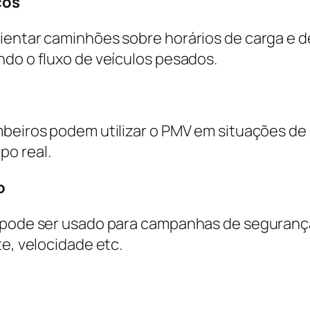
cos
entar caminhões sobre horários de carga e des
ndo o fluxo de veículos pesados.
mbeiros podem utilizar o PMV em situações d
po real.
o
V pode ser usado para campanhas de segurança
te, velocidade etc.