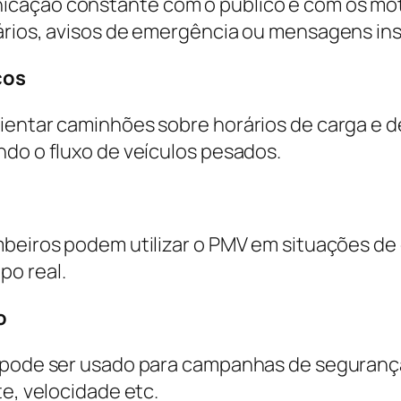
cação constante com o público e com os motor
ários, avisos de emergência ou mensagens ins
cos
entar caminhões sobre horários de carga e des
ndo o fluxo de veículos pesados.
mbeiros podem utilizar o PMV em situações d
po real.
o
V pode ser usado para campanhas de segurança
te, velocidade etc.