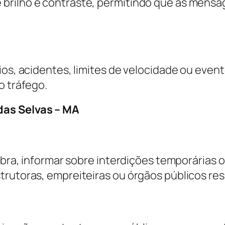
brilho e contraste, permitindo que as mensa
ios, acidentes, limites de velocidade ou even
o tráfego.
das Selvas – MA
obra, informar sobre interdições temporárias o
strutoras, empreiteiras ou órgãos públicos r