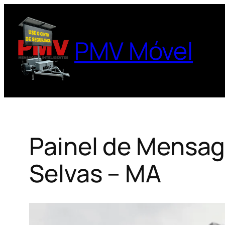
Pular
para
o
PMV Móvel
conteúdo
Painel de Mensag
Selvas – MA