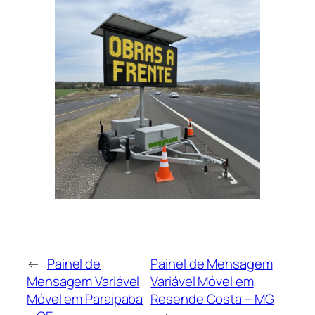
←
Painel de
Painel de Mensagem
Mensagem Variável
Variável Móvel em
Móvel em Paraipaba
Resende Costa – MG