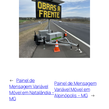
←
Painel de
Painel de Mensagem
Mensagem Variável
Variável Móvel em
Móvel em Natalândia –
Alpinópolis – MG
→
MG