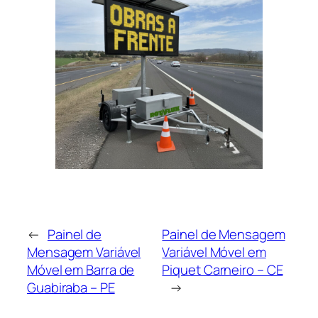
←
Painel de
Painel de Mensagem
Mensagem Variável
Variável Móvel em
Móvel em Barra de
Piquet Carneiro – CE
Guabiraba – PE
→