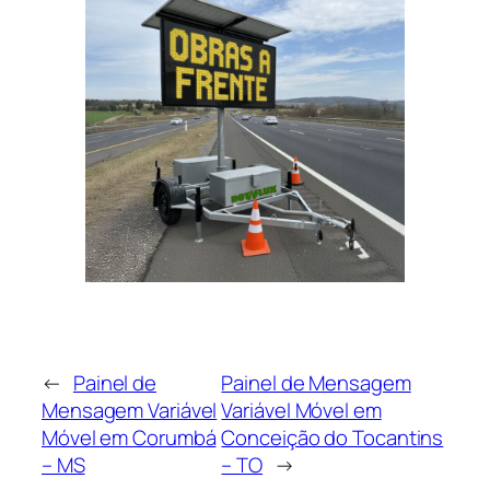
←
Painel de
Painel de Mensagem
Mensagem Variável
Variável Móvel em
Móvel em Corumbá
Conceição do Tocantins
– MS
– TO
→