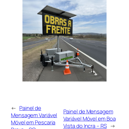
←
Painel de
Painel de Mensagem
Mensagem Variável
Variável Móvel em Boa
Móvel em Pescaria
Vista do Incra – RS
→