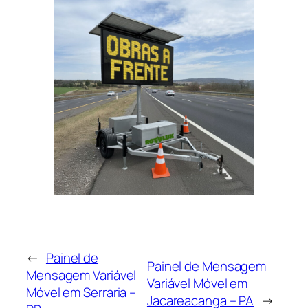
←
Painel de
Painel de Mensagem
Mensagem Variável
Variável Móvel em
Móvel em Serraria –
Jacareacanga – PA
→