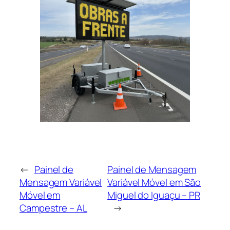
←
Painel de
Painel de Mensagem
Mensagem Variável
Variável Móvel em São
Móvel em
Miguel do Iguaçu – PR
Campestre – AL
→