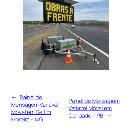
←
Painel de
Painel de Mensagem
Mensagem Variável
Variável Móvel em
Móvel em Delfim
Condado – PB
→
Moreira – MG