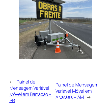
←
Painel de
Painel de Mensagem
Mensagem Variável
Variável Móvel em
Móvel em Barracão –
Alvarães – AM
→
PR