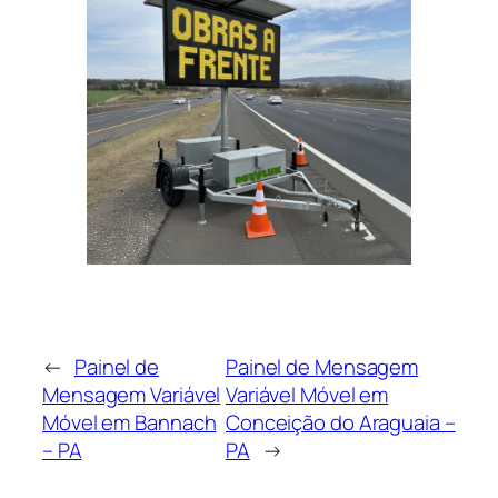
←
Painel de
Painel de Mensagem
Mensagem Variável
Variável Móvel em
Móvel em Bannach
Conceição do Araguaia –
– PA
PA
→