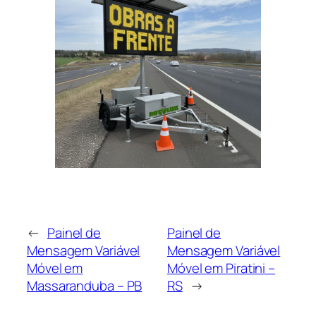
←
Painel de
Painel de
Mensagem Variável
Mensagem Variável
Móvel em
Móvel em Piratini –
Massaranduba – PB
RS
→