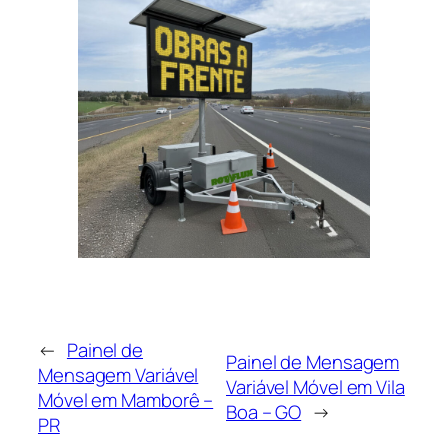
←
Painel de
Painel de Mensagem
Mensagem Variável
Variável Móvel em Vila
Móvel em Mamborê –
Boa – GO
→
PR