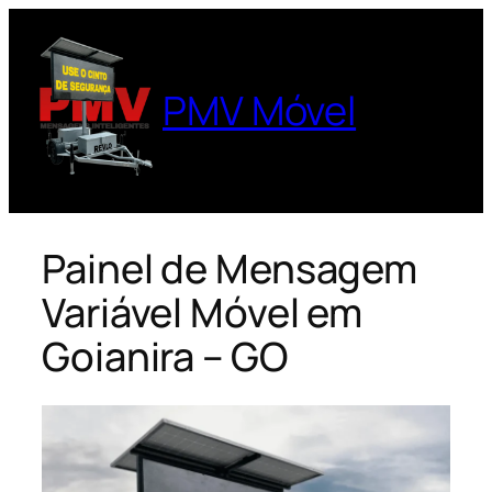
Pular
para
o
PMV Móvel
conteúdo
Painel de Mensagem
Variável Móvel em
Goianira – GO