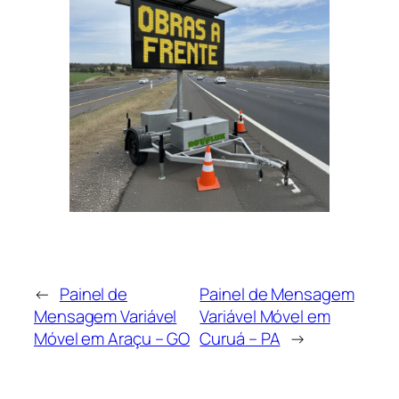
←
Painel de
Painel de Mensagem
Mensagem Variável
Variável Móvel em
Móvel em Araçu – GO
Curuá – PA
→