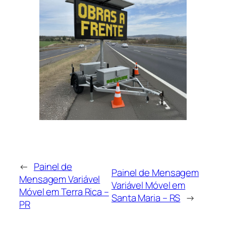
←
Painel de
Painel de Mensagem
Mensagem Variável
Variável Móvel em
Móvel em Terra Rica –
Santa Maria – RS
→
PR