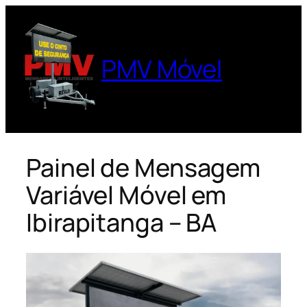
Pular
para
o
PMV Móvel
conteúdo
Painel de Mensagem
Variável Móvel em
Ibirapitanga – BA