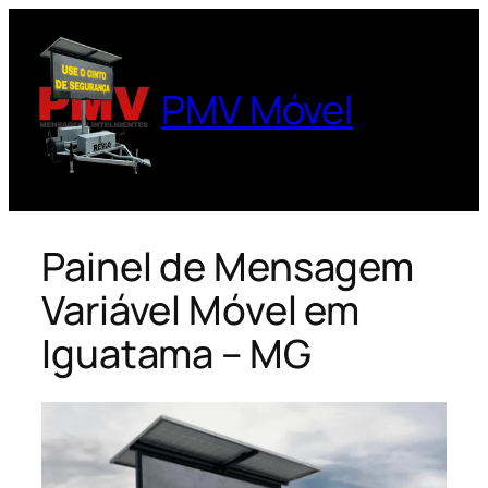
Pular
para
o
PMV Móvel
conteúdo
Painel de Mensagem
Variável Móvel em
Iguatama – MG