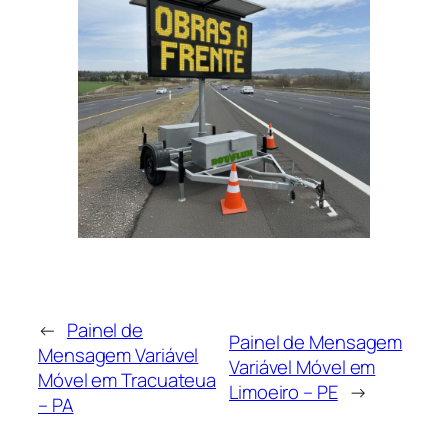
←
Painel de
Painel de Mensagem
Mensagem Variável
Variável Móvel em
Móvel em Tracuateua
Limoeiro – PE
→
– PA