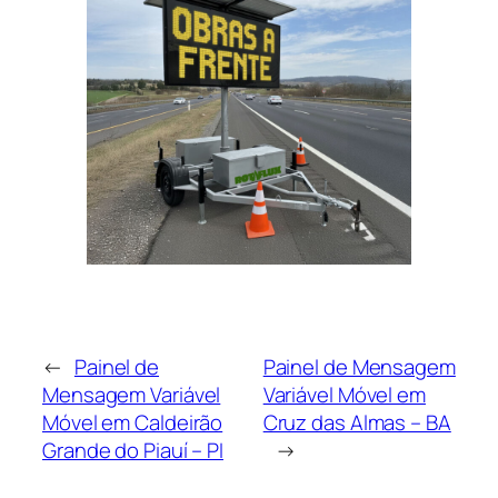
←
Painel de
Painel de Mensagem
Mensagem Variável
Variável Móvel em
Móvel em Caldeirão
Cruz das Almas – BA
Grande do Piauí – PI
→