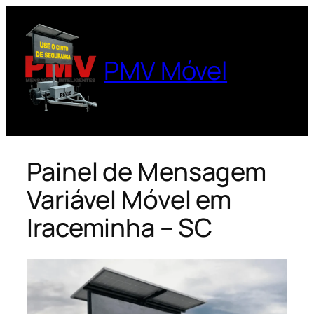
Pular
para
o
PMV Móvel
conteúdo
Painel de Mensagem
Variável Móvel em
Iraceminha – SC