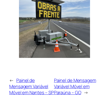
←
Painel de
Painel de Mensagem
Mensagem Variável
Variável Móvel em
Móvel em Nantes – SP
Paraúna – GO
→