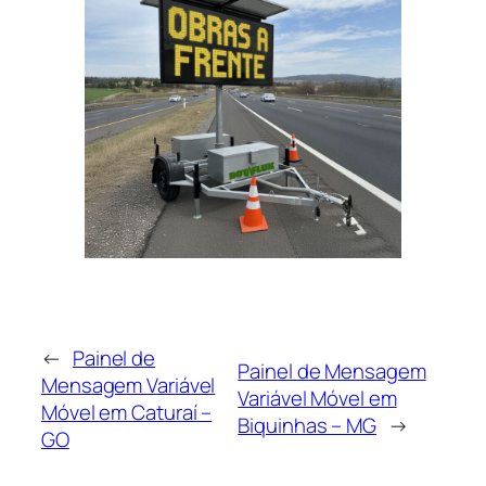
←
Painel de
Painel de Mensagem
Mensagem Variável
Variável Móvel em
Móvel em Caturaí –
Biquinhas – MG
→
GO