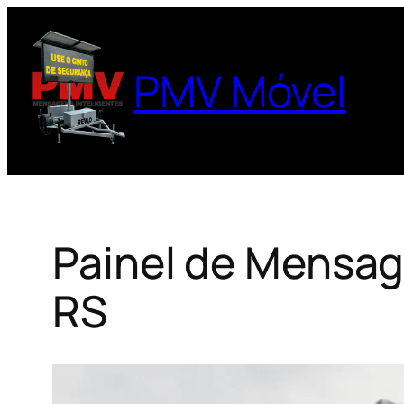
Pular
para
o
PMV Móvel
conteúdo
Painel de Mensag
RS