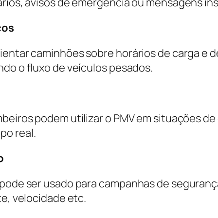
ários, avisos de emergência ou mensagens ins
cos
entar caminhões sobre horários de carga e des
ndo o fluxo de veículos pesados.
mbeiros podem utilizar o PMV em situações d
po real.
o
V pode ser usado para campanhas de segurança
te, velocidade etc.