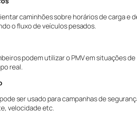
cos
entar caminhões sobre horários de carga e des
ndo o fluxo de veículos pesados.
mbeiros podem utilizar o PMV em situações d
po real.
o
V pode ser usado para campanhas de segurança
te, velocidade etc.