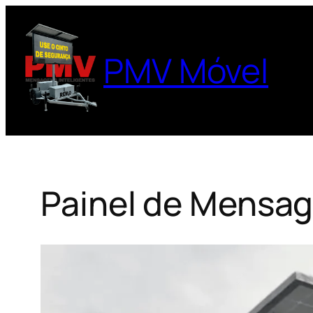
Pular
para
o
PMV Móvel
conteúdo
Painel de Mensag