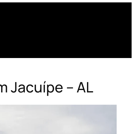
m Jacuípe – AL