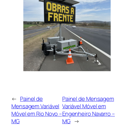
←
Painel de
Painel de Mensagem
Mensagem Variável
Variável Móvel em
Móvel em Rio Novo –
Engenheiro Navarro –
MG
MG
→