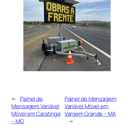
←
Painel de
Painel de Mensagem
Mensagem Variável
Variável Móvel em
Móvel em Caratinga
Vargem Grande – MA
– MG
→