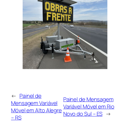
←
Painel de
Painel de Mensagem
Mensagem Variável
Variável Móvel em Rio
Móvel em Alto Alegre
Novo do Sul – ES
→
– RS