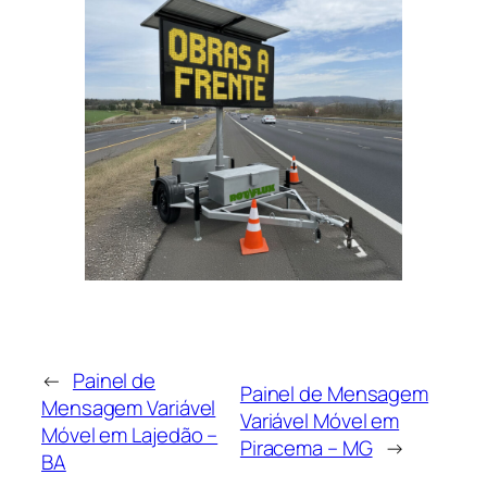
←
Painel de
Painel de Mensagem
Mensagem Variável
Variável Móvel em
Móvel em Lajedão –
Piracema – MG
→
BA