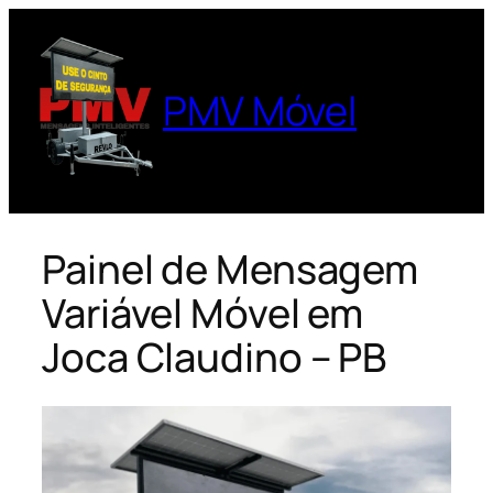
Pular
para
o
PMV Móvel
conteúdo
Painel de Mensagem
Variável Móvel em
Joca Claudino – PB