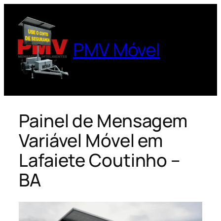
Pular
para
o
PMV Móvel
conteúdo
Painel de Mensagem
Variável Móvel em
Lafaiete Coutinho –
BA