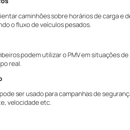
cos
entar caminhões sobre horários de carga e des
ndo o fluxo de veículos pesados.
mbeiros podem utilizar o PMV em situações d
po real.
o
V pode ser usado para campanhas de segurança
te, velocidade etc.