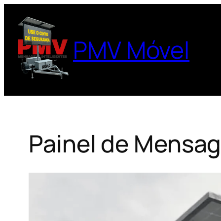
Pular
para
o
PMV Móvel
conteúdo
Painel de Mensag