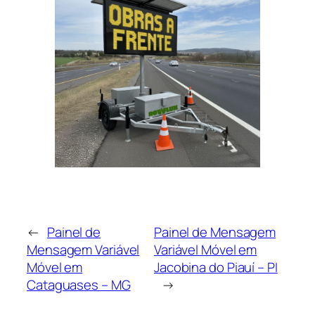
←
Painel de
Painel de Mensagem
Mensagem Variável
Variável Móvel em
Móvel em
Jacobina do Piauí – PI
Cataguases – MG
→