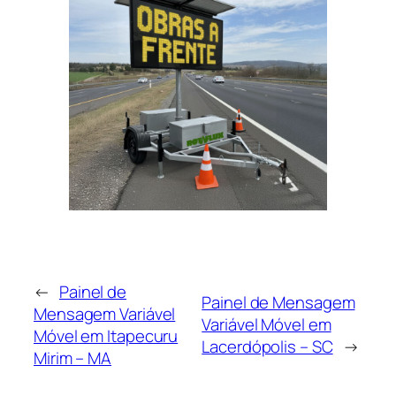
←
Painel de
Painel de Mensagem
Mensagem Variável
Variável Móvel em
Móvel em Itapecuru
Lacerdópolis – SC
→
Mirim – MA