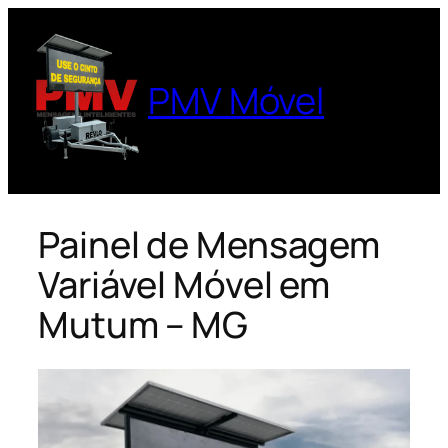
Pular
para
o
PMV Móvel
conteúdo
Painel de Mensagem
Variável Móvel em
Mutum – MG