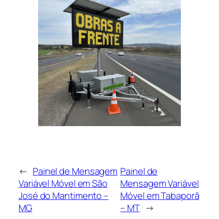
←
Painel de Mensagem
Painel de
Variável Móvel em São
Mensagem Variável
José do Mantimento –
Móvel em Tabaporã
MG
– MT
→