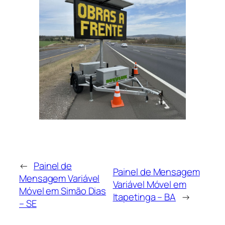
←
Painel de
Painel de Mensagem
Mensagem Variável
Variável Móvel em
Móvel em Simão Dias
Itapetinga – BA
→
– SE