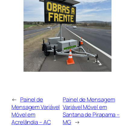
←
Painel de
Painel de Mensagem
Mensagem Variável
Variável Móvel em
Móvel em
Santana de Pirapama –
Acrelândia – AC
MG
→