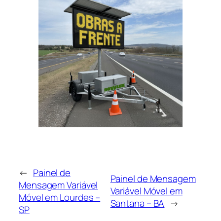
←
Painel de
Painel de Mensagem
Mensagem Variável
Variável Móvel em
Móvel em Lourdes –
Santana – BA
→
SP