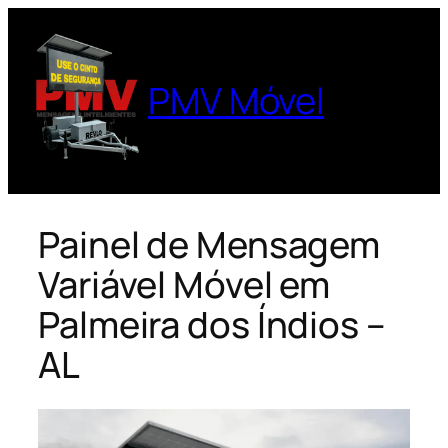
Pular
para
o
PMV Móvel
conteúdo
Painel de Mensagem
Variável Móvel em
Palmeira dos Índios –
AL