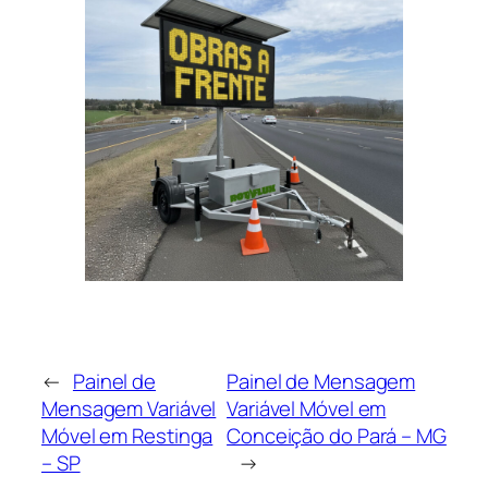
←
Painel de
Painel de Mensagem
Mensagem Variável
Variável Móvel em
Móvel em Restinga
Conceição do Pará – MG
– SP
→