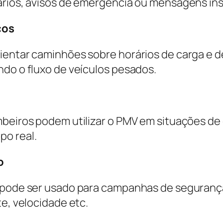
ários, avisos de emergência ou mensagens ins
cos
entar caminhões sobre horários de carga e des
ndo o fluxo de veículos pesados.
mbeiros podem utilizar o PMV em situações d
po real.
o
V pode ser usado para campanhas de segurança
te, velocidade etc.