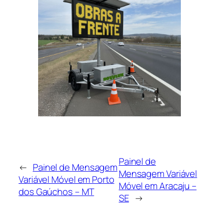
Painel de
←
Painel de Mensagem
Mensagem Variável
Variável Móvel em Porto
Móvel em Aracaju –
dos Gaúchos – MT
SE
→