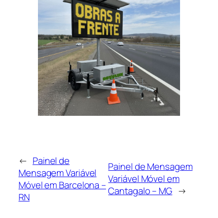
←
Painel de
Painel de Mensagem
Mensagem Variável
Variável Móvel em
Móvel em Barcelona –
Cantagalo – MG
→
RN