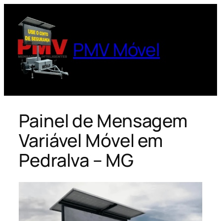
Pular
para
o
PMV Móvel
conteúdo
Painel de Mensagem
Variável Móvel em
Pedralva – MG