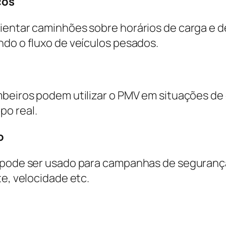
cos
entar caminhões sobre horários de carga e des
ndo o fluxo de veículos pesados.
mbeiros podem utilizar o PMV em situações d
po real.
o
V pode ser usado para campanhas de segurança
te, velocidade etc.