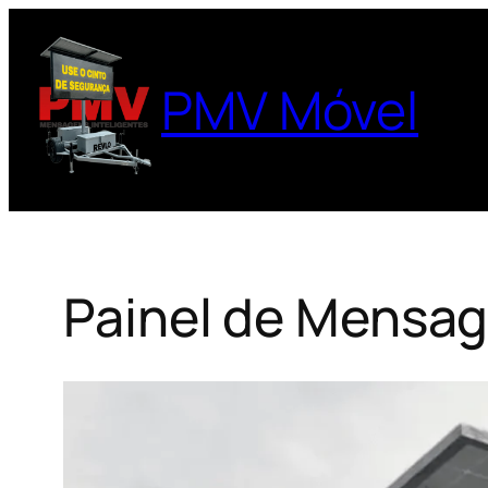
Pular
para
o
PMV Móvel
conteúdo
Painel de Mensag