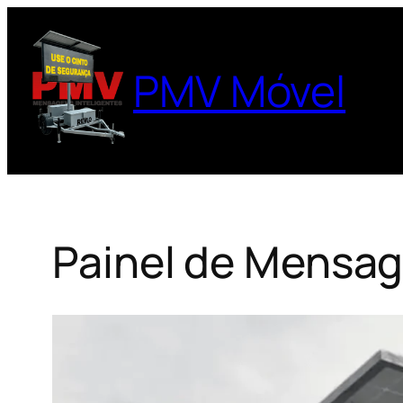
Pular
para
o
PMV Móvel
conteúdo
Painel de Mensag