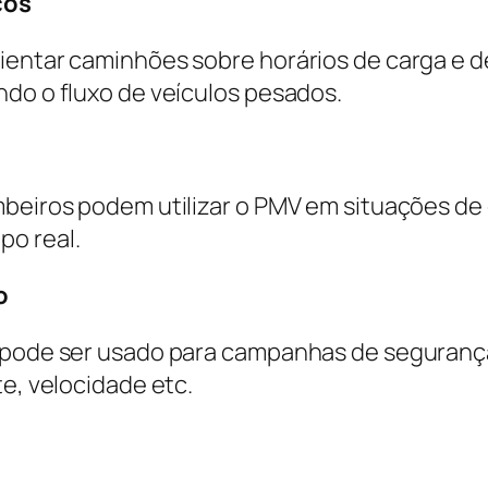
cos
entar caminhões sobre horários de carga e des
ndo o fluxo de veículos pesados.
mbeiros podem utilizar o PMV em situações d
po real.
o
V pode ser usado para campanhas de segurança
te, velocidade etc.