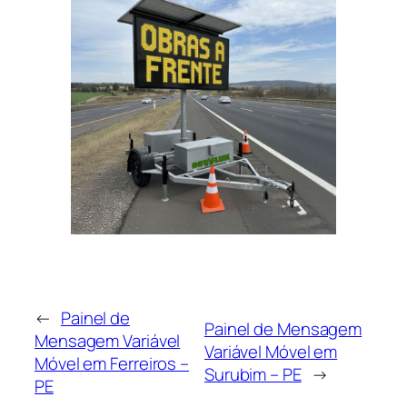
←
Painel de
Painel de Mensagem
Mensagem Variável
Variável Móvel em
Móvel em Ferreiros –
Surubim – PE
→
PE