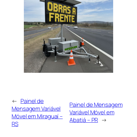
←
Painel de
Painel de Mensagem
Mensagem Variável
Variável Móvel em
Móvel em Miraguaí –
Abatiá – PR
→
RS