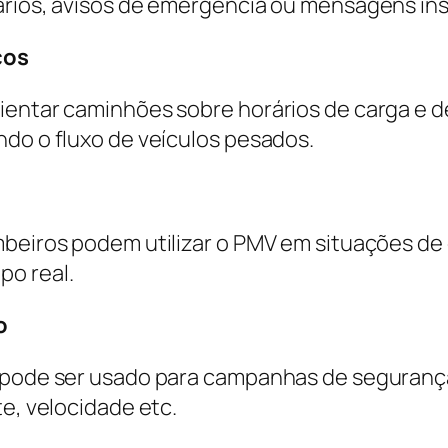
ários, avisos de emergência ou mensagens ins
cos
entar caminhões sobre horários de carga e des
ndo o fluxo de veículos pesados.
mbeiros podem utilizar o PMV em situações d
po real.
o
V pode ser usado para campanhas de segurança
te, velocidade etc.